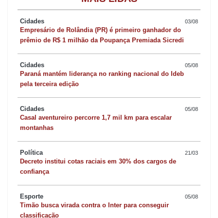
Moto Peças e Oficina Gouveia.
Patrocinado pela Mersul Malhas, Quality Bordados, Blade
Cidades
03/08
Malhas, Santa Forma Academia, Geração Vida, Performance
Empresário de Rolândia (PR) é primeiro ganhador do
prêmio de R$ 1 milhão da Poupança Premiada Sicredi
360º Funcional e Produtos Químicos Alpes, o piloto Rony
Peterson, tio de Nicolas, foi o primeiro colocado na categoria
Cidades
05/08
força livre nacional. Com a vitória em Primeiro de Maio, Rony
Paraná mantém liderança no ranking nacional do Ideb
assumiu a liderança da competição, deixando em segundo lugar
pela terceira edição
o piloto Ismael Rojas, de Assis-SP.
Cidades
O apucaranense também está participando do Campeonato
05/08
Casal aventureiro percorre 1,7 mil km para escalar
Paranaense e da Copa Oeste. No Estadual, ele está em quinto
montanhas
lugar na força livre nacional.
Edson Delgado ficou na primeira posição na categoria nacional
Política
21/03
Decreto institui cotas raciais em 30% dos cargos de
(230cc) e em segundo na força livre nacional.
confiança
Também competiram neste domingo os apucaranenses Rizian
Bertasso, Simone Garcia, Tiago Garcia e Fernando Felipe. Rizian
Esporte
05/08
e Simone ficaram em 3º e 9º lugares, respectivamente, na
Timão busca virada contra o Inter para conseguir
classificação