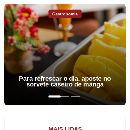
Gastronomia
O jovem Nicolas Bertasso, 10 anos, campeão da Copa Paraná no
Para refrescar o dia, aposte no
ano passado, obteve a primeira colocação na categoria mini-
sorvete caseiro de manga
motos (50cc). Ele ocupa o segundo lugar na categoria deste ano
e ainda briga pelo bicampeonato. A líder do certame é a garota
Ana Letícia, de Ibaiti, e que disputa também a competição
nacional de arena cross.
O garoto apucaranense vem correndo com o apoio da Garcia
MAIS LIDAS