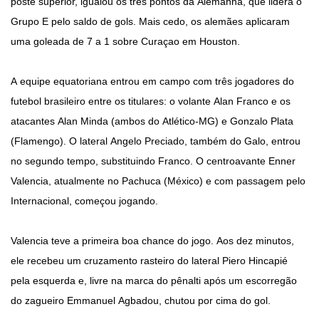
poste superior, igualou os três pontos da Alemanha, que lidera o
Grupo E pelo saldo de gols. Mais cedo, os alemães aplicaram
uma goleada de 7 a 1 sobre Curaçao em Houston.
A equipe equatoriana entrou em campo com três jogadores do
futebol brasileiro entre os titulares: o volante Alan Franco e os
atacantes Alan Minda (ambos do Atlético-MG) e Gonzalo Plata
(Flamengo). O lateral Angelo Preciado, também do Galo, entrou
no segundo tempo, substituindo Franco. O centroavante Enner
Valencia, atualmente no Pachuca (México) e com passagem pelo
Internacional, começou jogando.
Valencia teve a primeira boa chance do jogo. Aos dez minutos,
ele recebeu um cruzamento rasteiro do lateral Piero Hincapié
pela esquerda e, livre na marca do pênalti após um escorregão
do zagueiro Emmanuel Agbadou, chutou por cima do gol.