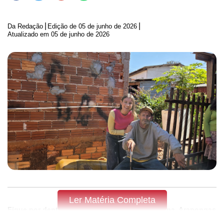
|
|
Da Redação
Edição de
05 de junho de 2026
Atualizado em 05 de junho de 2026
Ler Matéria Completa
Fique por dentro do que acontece em Apucarana, Arapongas
e região,
assine a Tribuna do Norte.