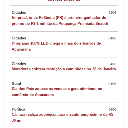
também ajudou no salvamento.
Cidades
03/08
A influenciadora visitou a residência onde João vive com a mãe,
Empresário de Rolândia (PR) é primeiro ganhador do
prêmio de R$ 1 milhão da Poupança Premiada Sicredi
Maria Daczuk, de 77 anos. Ao constatar a vulnerabilidade social
da família, Karla decidiu pedir doações para ajudar a família. “Eu
Cidades
04/08
vim aqui me reencontrar com ele depois do acontecido e, ao
Programa 100% LED chega a mais dois bairros de
chegar, conheci a mãe e vi que era uma família muito humilde”,
Apucarana
afirma.
Cidades
04/08
Moradores cobram restrição a caminhões no 28 de Janeiro
A casa onde moram é simples e o homem, que tem dificuldades
de fala e mobilidade, necessita de cuidados constantes. A
Geral
04/08
Dia dos Pais aquece as vendas e gera otimismo no
professora destacou que o objetivo é angariar diferentes tipos de
comércio de Apucarana
recursos para garantir mais qualidade de vida à família.
Política
04/08
“As pessoas podem doar em dinheiro ou itens, porque eles
Câmara realiza audiência para discutir empréstimo de R$
30 mi
precisam dessa ajuda. O seu João também precisa de uma