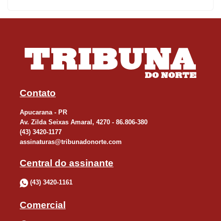
assistência médica”, explicou a professora. Ela criou uma
vaquinha virtual e também afirmou que as pessoas podem
procurá-la pelas redes sociais. “Espero que assim como o vídeo
do salvamento viralizou, esse pedido de ajuda também viralize”,
disse.
À reportagem, João disse que o momento em que caiu nos trilhos
Contato
ainda está vivo na sua memória. “Eu tropecei e caí, e o trem já
estava vindo”, recorda. “Eu pensei que ia perder a vida. Foi um
Apucarana - PR
Av. Zilda Seixas Amaral, 4270 - 86.806-380
susto”, complementou, afirmando que a influenciadora foi “um
(43) 3420-1177
anjo” que o salvou.
assinaturas@tribunadonorte.com
Central do assinante
Dona Maria, que soube do quase atropelamento apenas algumas
horas depois, relembrou o pânico ao receber a notícia. “Eu fiquei
(43) 3420-1161
muito assustada, desesperada”, disse a idosa.
Comercial