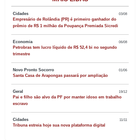
paciente morava em Arapongas e tinha 79 anos. Quatro dias
Cidades
03/08
depois, Apucarana registrou seu primeiro óbito.
Empresário de Rolândia (PR) é primeiro ganhador do
prêmio de R$ 1 milhão da Poupança Premiada Sicredi
A Covid-19 se espalhou rapidamente e algumas cidades
Economia
adotaram medidas mais restritivas para reduzir a circulação de
06/08
Petrobras tem lucro líquido de R$ 52,4 bi no segundo
pessoas nas ruas, seguindo decreto do Governo Estadual.
trimestre
Naquele ano, a 16ª RS atingiu 330 óbitos e mais de 11 mil casos
da doença.
Novo Pronto Socorro
01/06
Santa Casa de Arapongas passará por ampliação
Entretanto, o ano mais letal da pandemia na região foi 2021, com
Geral
19/12
mais de 1,2 mil mortes e 47 mil casos confirmados. A crise
Pai e filho são alvo da PF por manter idoso em trabalho
sanitária exigiu urgência no desenvolvimento da vacina para
escravo
conter a pandemia e, em janeiro daquele mesmo ano, o
Cidades
11/11
imunizante chegou à região. Os idosos do Lar São Vicente de
Tribuna estreia hoje sua nova plataforma digital
Paula foram os primeiros a serem vacinados em Apucarana.