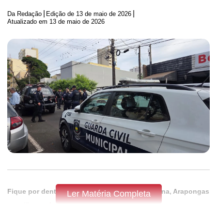
|
|
Da Redação
Edição de
13 de maio de 2026
Atualizado em 13 de maio de 2026
Fique por dentro do que acontece em Apucarana, Arapongas
Ler Matéria Completa
e região,
assine a Tribuna do Norte.