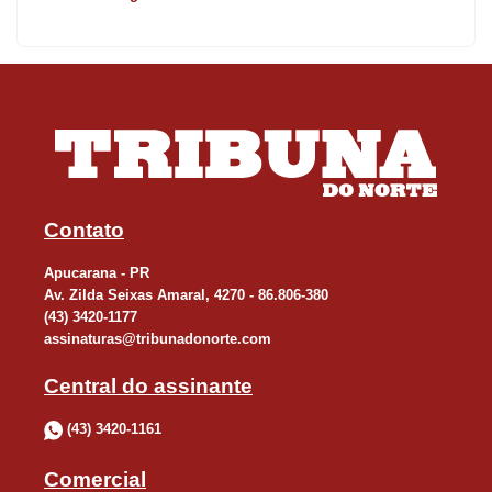
Apesar da ausência de flagrantes de drogas no momento, o
histórico do local é motivo de preocupação antiga para as
autoridades e moradores vizinhos. O comandante confirmou que
o espaço já foi palco de recuperação de objetos furtados e até de
um assassinato, quando a vítima teria sido morta no local e
levada em um carrinho de mão para um terreno abandonado. Há
registros, segundo a GCM, de prostituição e perturbação do
Contato
sossego.
Apucarana - PR
Av. Zilda Seixas Amaral, 4270 - 86.806-380
O proprietário do prédio acompanhou a operação e disse que
(43) 3420-1177
assinaturas@tribunadonorte.com
adotou medidas para evitar novas invasões, incluindo o corte do
fornecimento de água e energia elétrica, além da soldagem de
Central do assinante
portões e instalação de cadeados.
(43) 3420-1161
Para garantir a integridade do proprietário durante o fechamento
Comercial