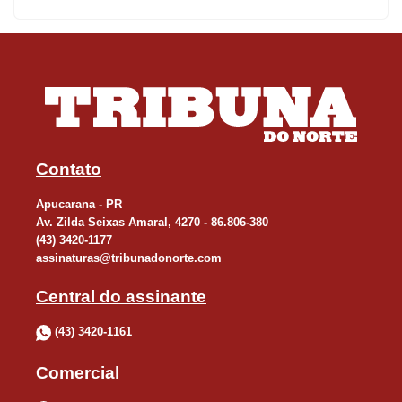
possíveis aumentos de preços por conta dos conflitos
internacionais”, analisa Ribeiro.
De acordo com ele, as exportações do setor químico
apucaranense estão em ascensão desde 2022, quando atingiram
US$ 271 mil em valor FOB (Free On Board). “Se a indústria
química mantiver o ritmo de exportações sem afetar a oferta para
Contato
o mercado interno, é certo que deverá contratar mais
Apucarana - PR
funcionários. Que o ritmo de exportação aumentou é fato. Resta
Av. Zilda Seixas Amaral, 4270 - 86.806-380
identificarmos se a oferta no mercado interno se manteve e, se
(43) 3420-1177
isso ocorrer, com certeza o setor está expandindo produção e,
assinaturas@tribunadonorte.com
consequentemente, terá que efetuar novas contratações”,
Central do assinante
analisa.
(43) 3420-1161
MUNICÍPIO OFERECE AMBIENTE FAVORÁVEL
Comercial