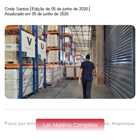
|
|
Cindy Santos
Edição de
05 de junho de 2026
Atualizado em 05 de junho de 2026
Fique por dentro do que acontece em Apucarana, Arapongas
Ler Matéria Completa
e região,
assine a Tribuna do Norte.