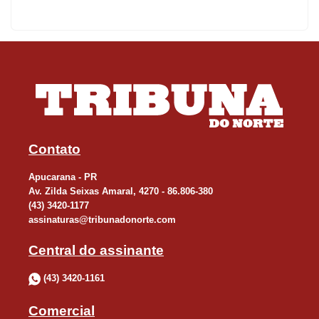
para espera de vagas será no dia 22 de dezembro.
O cronograma segue a Instrução Normativa Conjunta nº
001/2016, resultado do trabalho conjunto da Superintendência da
Educação (Sued) e da Superintendência de Desenvolvimento
Educacional (Sude) da Secretaria Estadual da Educação.
Contato
Apucarana - PR
Av. Zilda Seixas Amaral, 4270 - 86.806-380
(43) 3420-1177
assinaturas@tribunadonorte.com
Central do assinante
(43) 3420-1161
Comercial