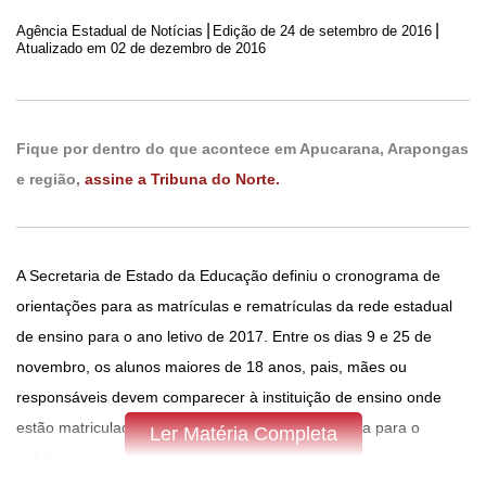
|
|
Agência Estadual de Notícias
Edição de
24 de setembro de 2016
Atualizado em 02 de dezembro de 2016
Fique por dentro do que acontece em Apucarana, Arapongas
e região,
assine a Tribuna do Norte.
A Secretaria de Estado da Educação definiu o cronograma de
orientações para as matrículas e rematrículas da rede estadual
de ensino para o ano letivo de 2017. Entre os dias 9 e 25 de
novembro, os alunos maiores de 18 anos, pais, mães ou
responsáveis devem comparecer à instituição de ensino onde
estão matriculados a fim de confirmar a rematrícula para o
Ler Matéria Completa
próximo ano.