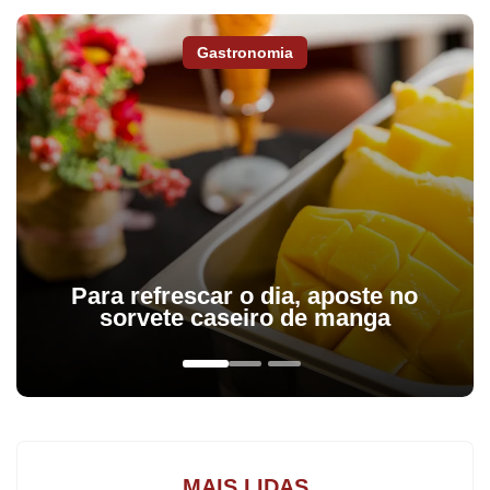
Gastronomia
Para refrescar o dia, aposte no
sorvete caseiro de manga
De 21 a 25 de dezembro será feita a entrega da carta-matrícula
aos alunos de 5º ano e 9º ano do Ensino Fundamental das redes
municipal e estadual de ensino. “É importante os pais e
responsáveis ficarem atentos aos prazos das matrículas e
rematrículas para não perderem as datas. A orientação é que
MAIS LIDAS