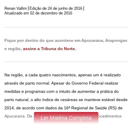
|
|
Renan Vallim
Edição de
24 de junho de 2016
Atualizado em 02 de dezembro de 2016
Fique por dentro do que acontece em Apucarana, Arapongas
e região,
assine a Tribuna do Norte.
Na região, a cada quatro nascimentos, apenas um é realizado
através de parto normal. Apesar do Governo Federal realizar
medidas e programas com o intuito de aumentar a prática do
parto natural, o alto índice de cesáreas se manteve estável desde
2014, de acordo com dados da 16ª Regional de Saúde (RS) de
Apucarana. De acordo com obstetra, ambos os procedimentos
Ler Matéria Completa
possuem vantagens e riscos.