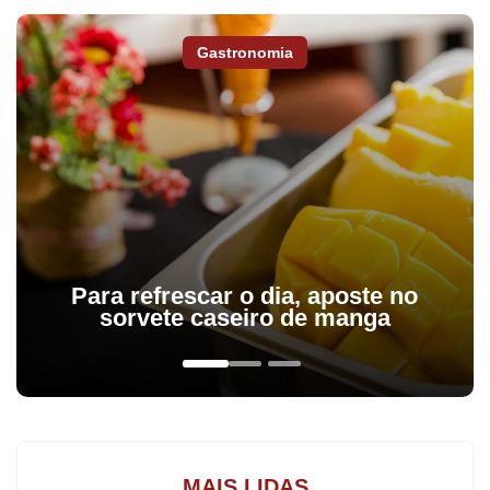
Gastronomia
Para refrescar o dia, aposte no
sorvete caseiro de manga
O levantamento realizado pela 16ª RS de Apucarana utiliza dados
até 9 de junho deste ano. Segundo a pesquisa, de 2014 até
agora, mais de 10,3 mil partos foram realizados nos 16
municípios da região que fazem parte do órgão. Destes, apenas
2,5 mil, ou 24,4%, foram partos normais. O restante, cerca de 7,8
MAIS LIDAS