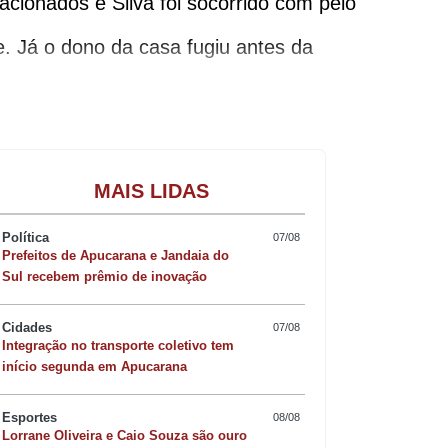
cionados e Silva foi socorrido com pelo
te. Já o dono da casa fugiu antes da
m destruídos pelas chamadas.
Gastronomia
MAIS LIDAS
Política
07/08
Prefeitos de Apucarana e Jandaia do
Sul recebem prêmio de inovação
Cidades
07/08
Integração no transporte coletivo tem
início segunda em Apucarana
Esportes
08/08
Lorrane Oliveira e Caio Souza são ouro