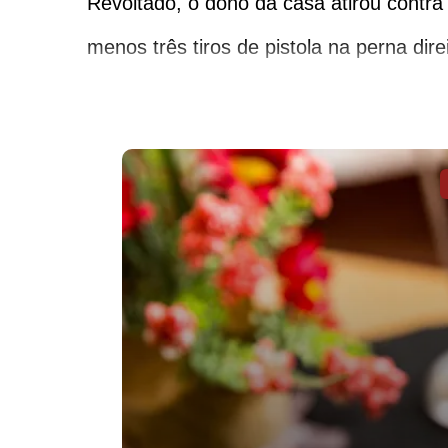
Revoltado, o dono da casa atirou contra
menos três tiros de pistola na perna dire
chegada dos policiais. O imóvel, entreta