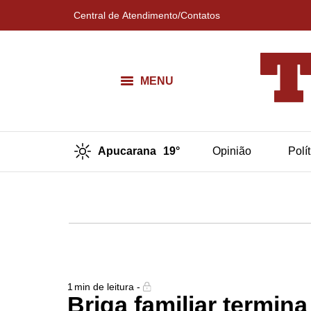
Central de Atendimento/Contatos
MENU
Apucarana
19°
Opinião
Polí
1
min de leitura -
Briga familiar termina