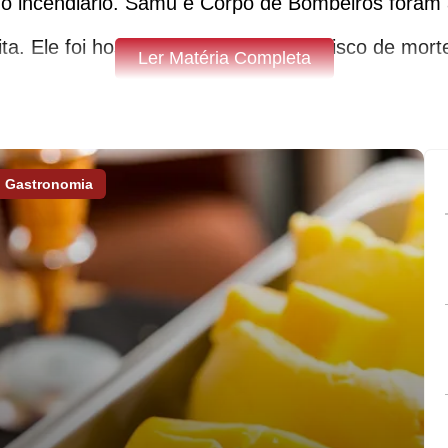
 o incendiário. Samu e Corpo de Bombeiros foram a
ita. Ele foi hospitalizado e não corria risco de mor
Ler Matéria Completa
nto, foi bastante danificado e vários móveis fora
Gastronomia