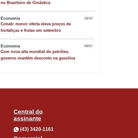
no Brasileiro de Ginástica
Economia
18/10
Conab: menor oferta eleva preços de
Quer sofisticar o jan
hortaliças e frutas em setembro
risoto de camarão 
Economia
09/07
Com nova alta mundial do petróleo,
governo mantém desconto na gasolina
Central do
assinante
(43) 3420-1161