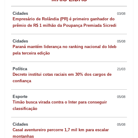
de ano, cujos pedidos chegam para a indústria agora”, destaca.
Cidades
03/08
Porém, segundo ele, na comparação com setembro do ano
Empresário de Rolândia (PR) é primeiro ganhador do
prêmio de R$ 1 milhão da Poupança Premiada Sicredi
passado, a situação ainda é complicada. “Ainda estamos abaixo
da produção do ano passado. Por isso, muito provavelmente as
Cidades
05/08
empresas adotarão regime de férias coletivas no final do ano,
Paraná mantém liderança no ranking nacional do Ideb
como forma de preservar os empregos”, diz.
pela terceira edição
Política
21/03
Em Apucarana, os pedidos de final de ano também ajudaram o
Decreto institui cotas raciais em 30% dos cargos de
setor do vestuário a ‘respirar’ um pouco melhor. “A situação se
confiança
estabilizou. O número de demissões e contratações chegou ao
patamar normal, e a produção não tem caído mais”, ressalta
Esporte
05/08
Timão busca virada contra o Inter para conseguir
Jayme Leonel, presidente do Sindicato das Indústrias do
classificação
Vestuário de Apucarana (Sivale).
Cidades
05/08
Casal aventureiro percorre 1,7 mil km para escalar
Mas, assim como o setor moveleiro da cidade vizinha, a situação
montanhas