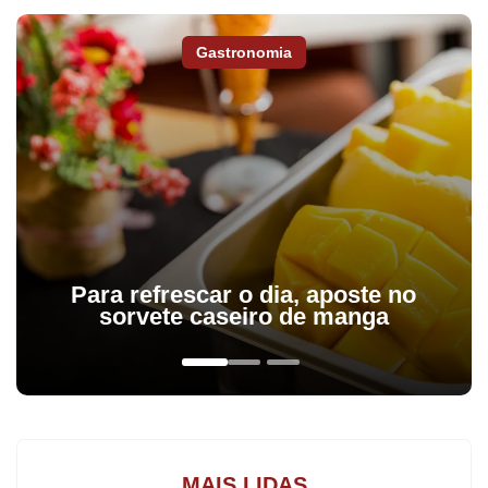
Gastronomia
Para refrescar o dia, aposte no
sorvete caseiro de manga
De acordo com o presidente do Sindicato das indústrias
Moveleiras de Arapongas (Sima), Irineu Munhoz, o setor
registrou melhora em setembro. “Em comparação com agosto,
com certeza a indústria moveleira teve uma melhoria no
desempenho. Essa situação melhor é fruto das vendas de final
MAIS LIDAS