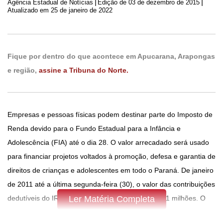
|
|
Agência Estadual de Notícias
Edição de
03 de dezembro de 2015
Atualizado em 25 de janeiro de 2022
Fique por dentro do que acontece em Apucarana, Arapongas
e região,
assine a Tribuna do Norte.
Empresas e pessoas físicas podem destinar parte do Imposto de
Renda devido para o Fundo Estadual para a Infância e
Adolescência (FIA) até o dia 28. O valor arrecadado será usado
para financiar projetos voltados à promoção, defesa e garantia de
direitos de crianças e adolescentes em todo o Paraná. De janeiro
de 2011 até a última segunda-feira (30), o valor das contribuições
dedutíveis do IR destinadas ao FIA chegou a R$ 41 milhões. O
Ler Matéria Completa
limite permitido por lei para o abatimento é diferenciado para