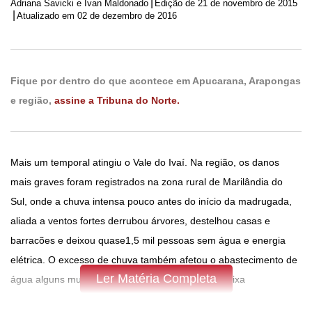
|
Adriana Savicki e Ivan Maldonado
Edição de
21 de novembro de 2015
|
Atualizado em 02 de dezembro de 2016
Fique por dentro do que acontece em Apucarana, Arapongas
e região,
assine a Tribuna do Norte.
Mais um temporal atingiu o Vale do Ivaí. Na região, os danos
mais graves foram registrados na zona rural de Marilândia do
Sul, onde a chuva intensa pouco antes do início da madrugada,
aliada a ventos fortes derrubou árvores, destelhou casas e
barracões e deixou quase1,5 mil pessoas sem água e energia
elétrica. O excesso de chuva também afetou o abastecimento de
Ler Matéria Completa
água alguns municípios e a cheia do Rio Ivaí já deixa
comunidades ribeirinhas de alerta.