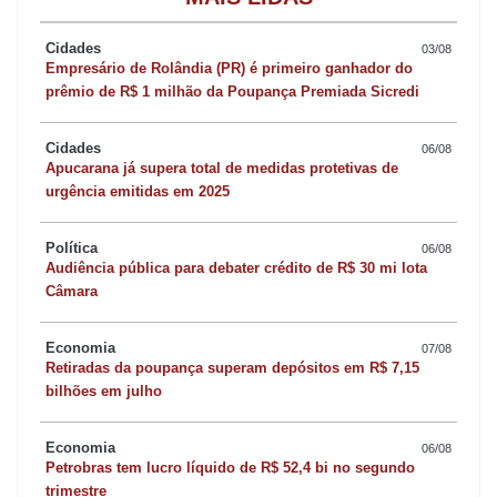
Relatório preliminar aponta que 60 casas foram destelhadas, cem
árvores foram arrancadas pelo vento e 10 barracões
Cidades
03/08
Empresário de Rolândia (PR) é primeiro ganhador do
destelhados. “Três silos foram completamente arrancados pelo
prêmio de R$ 1 milhão da Poupança Premiada Sicredi
vento e 30 postes de energia caíram”, comenta Kelly Zanrolenzi,
da Defesa Civil.
Cidades
06/08
Apucarana já supera total de medidas protetivas de
urgência emitidas em 2025
O órgão ainda trabalha com levantamento de prejuízos, mas há
uma grande preocupação em relação a estufas de tomates e
Política
06/08
hortaliças, principal vocação econômica do município.
Audiência pública para debater crédito de R$ 30 mi lota
Câmara
“Várias foram destruídas pelo vento”, comenta Kelly, que destaca
Economia
07/08
que o levantamento dos prejuízos deve ser feito nos próximos
Retiradas da poupança superam depósitos em R$ 7,15
dias. Até a tarde de ontem, a localidade ainda estava sem
bilhões em julho
fornecimento de água e energia elétrica.
Economia
06/08
Petrobras tem lucro líquido de R$ 52,4 bi no segundo
A chuva intensa que caiu na madrugada também causou
trimestre