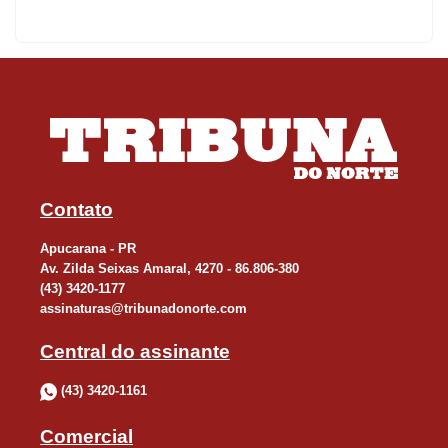
problemas em outros municípios do Vale. Em Rosário do Ivaí
foram registrados alagamentos e uma ponte foi interditada pela
manhã por conta do transbordamento de um córrego. O excesso
de chuva também paralisou o abastecimento de água no
município, mesmo problema enfrentado em Ivaiporã. Na manhã
de ontem, a água também cobriu a PR-650, entre Godoy Moreira
e São João do Ivaí.
Contato
RIO IVAÍ
Apucarana - PR
Av. Zilda Seixas Amaral, 4270 - 86.806-380
Com as chuvas dos últimos dias na região, Defesa Civil e
(43) 3420-1177
assinaturas@tribunadonorte.com
Patrulha Ambiental do Rio Ivaí estão monitorando o nível das
águas no Distrito de Porto Ubá, em Lidianópolis. A situação é
Central do assinante
preocupante e, caso o nível do Rio Ivaí, suba mais um metro, as
(43) 3420-1161
famílias que moram as margens terão que ser retiradas.
Comercial