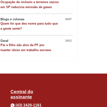
Ocupação de imóveis e terrenos vazios
em SP reduziria emissão de gases
Blogs e colunas
04/07
Quem foi que deu nome para tudo que
nta um avanço na relação com os
Quer sofisticar o jan
a gente sente?
risoto de camarão 
ência de outros veículos de
Geral
19/12
Pai e filho são alvo da PF por
mpresso disponível para assinantes
manter idoso em trabalho escravo
o abre mão da credibilidade do conteúdo
t ou smartphone”, assinala o diretor
Central do
nal impresso. Os interessados em acessar
assinante
Tribuna. São três planos online
(43) 3420-1161