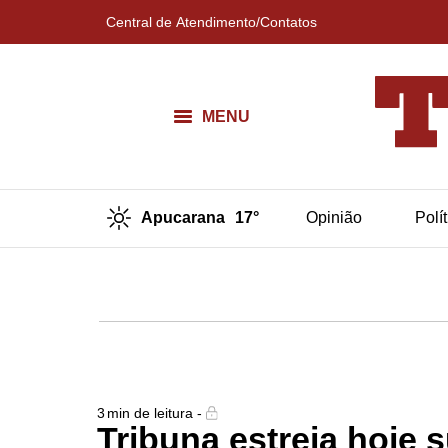
Central de Atendimento/Contatos
MENU
Apucarana
17°
Opinião
Polí
3
min de leitura -
Tribuna estreia hoje 