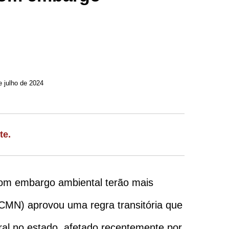
e julho de 2024
te.
 com embargo ambiental terão mais
(CMN) aprovou uma regra transitória que
ral no estado, afetado recentemente por