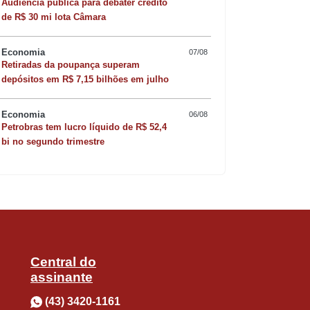
Audiência pública para debater crédito
de R$ 30 mi lota Câmara
Economia
07/08
Retiradas da poupança superam
Quer sofisticar o jan
depósitos em R$ 7,15 bilhões em julho
risoto de camarão 
Economia
06/08
Petrobras tem lucro líquido de R$ 52,4
bi no segundo trimestre
Central do
assinante
(43) 3420-1161