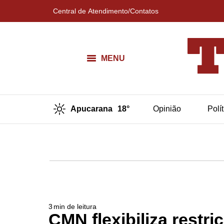
Central de Atendimento/Contatos
MENU
Apucarana
18°
Opinião
Polí
3
min de leitura
CMN flexibiliza restr