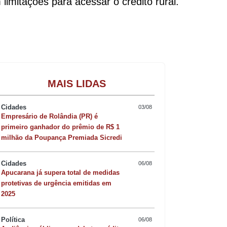
limitações para acessar o crédito rural.
Gastronomia
MAIS LIDAS
Cidades
03/08
Empresário de Rolândia (PR) é
primeiro ganhador do prêmio de R$ 1
milhão da Poupança Premiada Sicredi
Cidades
06/08
Apucarana já supera total de medidas
protetivas de urgência emitidas em
2025
Política
06/08