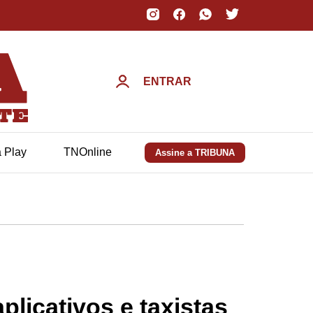
ENTRAR
a Play
TNOnline
Assine a TRIBUNA
licativos e taxistas