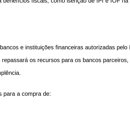
a benefícios fiscais, como isenção de IPI e IOF na
bancos e instituições financeiras autorizadas pel
epassará os recursos para os bancos parceiros, 
plência.
os para a compra de: