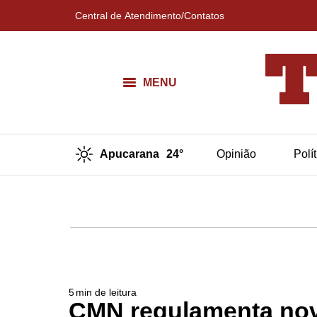
Central de Atendimento/Contatos
MENU
Apucarana
24°
Opinião
Polí
5
min de leitura
CMN regulamenta nova 