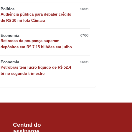
Política
06/08
Audiência pública para debater crédito
de R$ 30 mi lota Câmara
Economia
07/08
Retiradas da poupança superam
Quer sofisticar o jan
depósitos em R$ 7,15 bilhões em julho
risoto de camarão 
Economia
06/08
Petrobras tem lucro líquido de R$ 52,4
bi no segundo trimestre
Central do
assinante