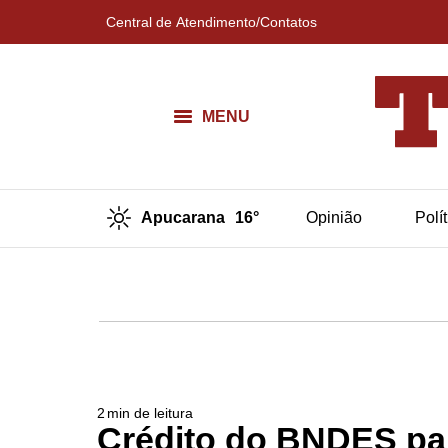
Central de Atendimento/Contatos
MENU
Apucarana
16°
Opinião
Polí
2
min de leitura
Crédito do BNDES pa