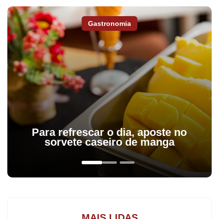
panturrilha da perna esquerda e se queixou no intervalo da
partida com o Levante, pela oitava rodada do Campeonato
Gastronomia
Espanhol.
Além do galês, Rafa Benítez não poderá contar com Benzema,
Pepe, Carvajal e James Rodríguez, que seguem de fora fazendo
tratamento de recuperação.
Para refrescar o dia, aposte no
sorvete caseiro de manga
MAIS LIDAS