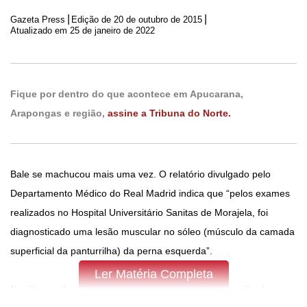
|
|
Gazeta Press
Edição de
20 de outubro de 2015
Atualizado em 25 de janeiro de 2022
Fique por dentro do que acontece em Apucarana,
Arapongas e região,
assine a Tribuna do Norte.
Bale se machucou mais uma vez. O relatório divulgado pelo
Departamento Médico do Real Madrid indica que “pelos exames
realizados no Hospital Universitário Sanitas de Morajela, foi
diagnosticado uma lesão muscular no sóleo (músculo da camada
superficial da panturrilha) da perna esquerda”.
Ler Matéria Completa
No último sábado, o galês sentiu um problema na região da