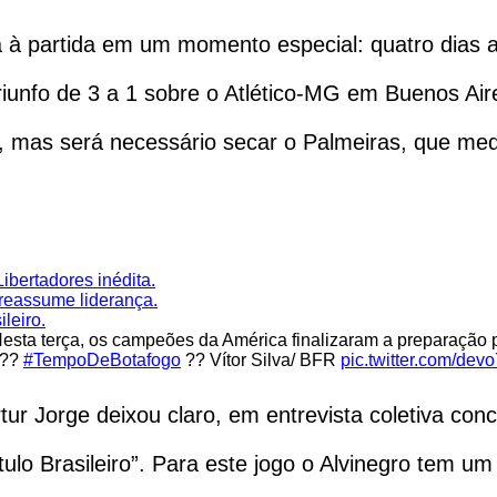
à partida em um momento especial: quatro dias apó
unfo de 3 a 1 sobre o Atlético-MG em Buenos Aire
r, mas será necessário secar o Palmeiras, que med
ibertadores inédita.
 reassume liderança.
ileiro.
rça, os campeões da América finalizaram a preparação para
???
#TempoDeBotafogo
?? Vítor Silva/ BFR
pic.twitter.com/de
ur Jorge deixou claro, em entrevista coletiva conc
ítulo Brasileiro”. Para este jogo o Alvinegro tem um