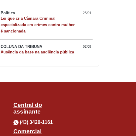
Política
25/04
Lei que cria Câmara Criminal
Quer sofisticar o jan
especializada em crimes contra mulher
é sancionada
risoto de camarão 
COLUNA DA TRIBUNA
07/08
Ausência da base na audiência pública
Central do
assinante
(43) 3420-1161
Comercial