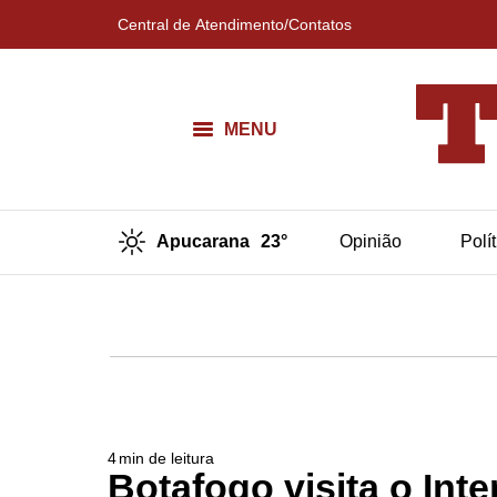
Central de Atendimento/Contatos
MENU
Apucarana
23°
Opinião
Polí
4
min de leitura
Botafogo visita o Inte