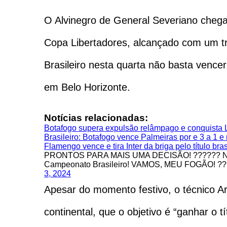
O Alvinegro de General Severiano chega 
Copa Libertadores, alcançado com um tri
Brasileiro nesta quarta não basta vence
em Belo Horizonte.
Notícias relacionadas:
Botafogo supera expulsão relâmpago e conquista L
Brasileiro: Botafogo vence Palmeiras por e 3 a 1 e
Flamengo vence e tira Inter da briga pelo título bras
PRONTOS PARA MAIS UMA DECISÃO! ?????? Nesta te
Campeonato Brasileiro! VAMOS, MEU FOGÃO! ?
3, 2024
Apesar do momento festivo, o técnico Art
continental, que o objetivo é “ganhar o t