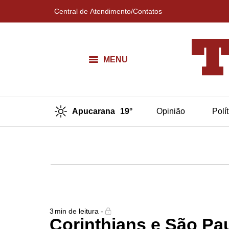
Central de Atendimento/Contatos
MENU
Apucarana
19°
Opinião
Polí
3
min de leitura -
Corinthians e São Pa