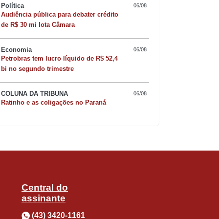
Política
06/08
Audiência pública para debater crédito
de R$ 30 mi lota Câmara
dade de os torcedores esperarem uma
Economia
06/08
ítulo do Brasileiro, o Alvinegro escalou
Quer sofisticar o jan
Petrobras tem lucro líquido de R$ 52,4
bi no segundo trimestre
risoto de camarão 
 o São Paulo, fez a festa da Fiel.
icativas para o São Paulo, dessa vez foi
COLUNA DA TRIBUNA
06/08
Ratinho e as coligações no Paraná
mesma forma, Libertadores em frente.
dade dos atletas que jogarão”,
obresal-CHI, o comandante deve testar
Central do
assinante
riguinho e Lucca contra o Capivariano.
(43) 3420-1161