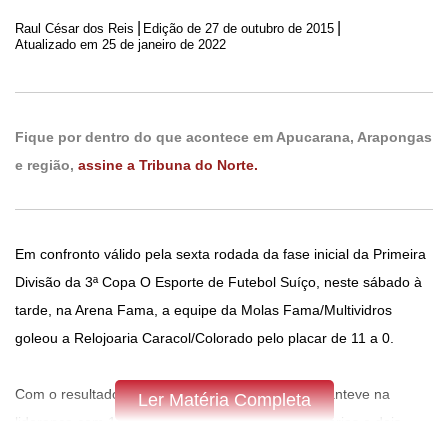
|
|
Raul César dos Reis
Edição de
27 de outubro de 2015
Atualizado em 25 de janeiro de 2022
Fique por dentro do que acontece em Apucarana, Arapongas
e região,
assine a Tribuna do Norte.
Em confronto válido pela sexta rodada da fase inicial da Primeira
Divisão da 3ª Copa O Esporte de Futebol Suíço, neste sábado à
tarde, na Arena Fama, a equipe da Molas Fama/Multividros
goleou a Relojoaria Caracol/Colorado pelo placar de 11 a 0.
Com o resultado do final de semana, o time se manteve na
Ler Matéria Completa
liderança com 14 pontos. A “Fama” tem quatro vitórias e dois