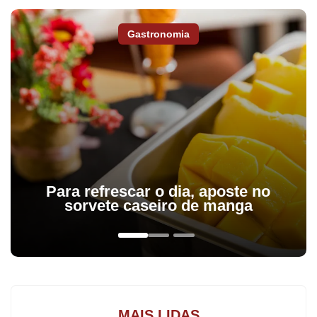
empates na competição.
Mais três partidas aconteceram pela Primeira Divisão. A Stivar
Gastronomia
bateu o Baiano Futebol Clube/Pneus Jandaia por 3 a 2, a L2
Confecções venceu a Serralheria Caldeira por 4 a 1, e Seven
Jeans/Vila Reis e Disk Caçamba de Arapongas empataram por
um gol.
A equipe da Stivar ocupa a segunda posição com 13 pontos
ganhos, seguida por Disk Caçamba 11, L2 Confecções 10,
Paraná Fundações e Baiano Futebol Clube 7, Serralheria
Caldeira 3, Seven Jeans/Vila Reis 2, e Relojoaria
Para refrescar o dia, aposte no
Caracol/Colorado 0.
sorvete caseiro de manga
MAIS LIDAS