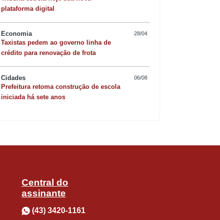
plataforma digital
Economia
28/04
Taxistas pedem ao governo linha de
Quer sofisticar o jan
crédito para renovação de frota
risoto de camarão 
Cidades
06/08
Prefeitura retoma construção de escola
iniciada há sete anos
Central do
assinante
(43) 3420-1161