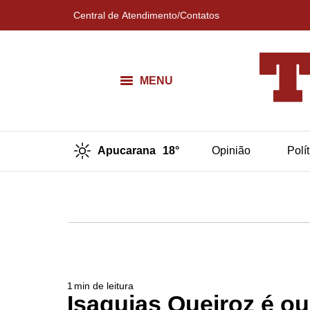
Central de Atendimento/Contatos
MENU
Apucarana
18°
Opinião
Polí
1
min de leitura
Isaquias Queiroz é o