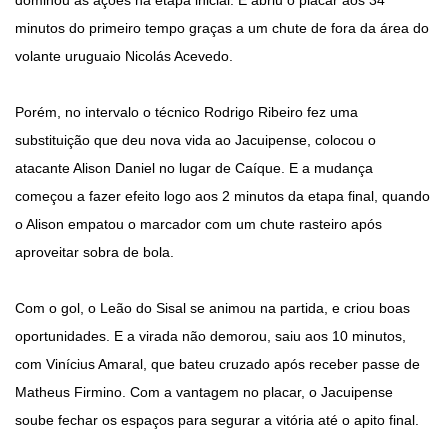
dominou as ações na etapa inicial. E abriu o placar aos 34
minutos do primeiro tempo graças a um chute de fora da área do
volante uruguaio Nicolás Acevedo.
Porém, no intervalo o técnico Rodrigo Ribeiro fez uma
substituição que deu nova vida ao Jacuipense, colocou o
atacante Alison Daniel no lugar de Caíque. E a mudança
começou a fazer efeito logo aos 2 minutos da etapa final, quando
o Alison empatou o marcador com um chute rasteiro após
aproveitar sobra de bola.
Com o gol, o Leão do Sisal se animou na partida, e criou boas
oportunidades. E a virada não demorou, saiu aos 10 minutos,
com Vinícius Amaral, que bateu cruzado após receber passe de
Matheus Firmino. Com a vantagem no placar, o Jacuipense
soube fechar os espaços para segurar a vitória até o apito final.