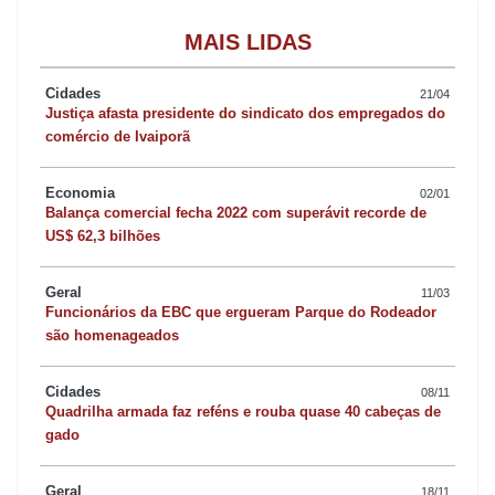
MAIS LIDAS
Cidades
21/04
Justiça afasta presidente do sindicato dos empregados do
comércio de Ivaiporã
Economia
02/01
Balança comercial fecha 2022 com superávit recorde de
US$ 62,3 bilhões
Geral
11/03
Funcionários da EBC que ergueram Parque do Rodeador
são homenageados
Cidades
08/11
Quadrilha armada faz reféns e rouba quase 40 cabeças de
gado
Geral
18/11