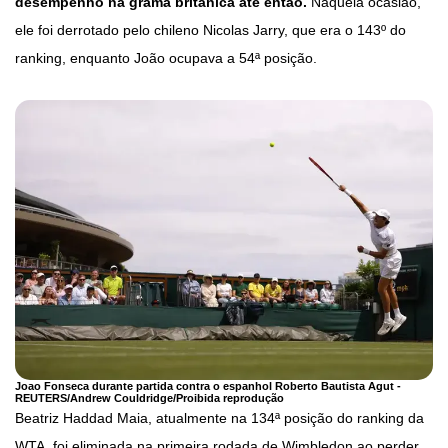
desempenho na grama britânica até então.
Naquela ocasião,
ele foi derrotado pelo chileno Nicolas Jarry, que era o 143º do
ranking, enquanto João ocupava a 54ª posição.
Joao Fonseca durante partida contra o espanhol Roberto Bautista Agut -
REUTERS/Andrew Couldridge/Proibida reprodução
Beatriz Haddad Maia, atualmente na 134ª posição do ranking da
WTA, foi eliminada na primeira rodada de Wimbledon ao perder