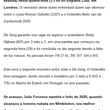
Brasília) desta quarta-feira (1º) no All England Club, em
Londres.
O vencedor deste duelo enfrentará quem sair vitorioso
entre o russo Roman Safiullin (132º) e o holandês Botic van de
Zandschulp (54º).
De Jong garantiu sua vaga ao superar o australiano Rinky
Hijikata (82º) por 3 sets a 2, em uma partida que começou na
segunda-feira (29) e foi concluída no dia seguinte devido à falta
de luz natural. As parciais foram 7/6 (7-4), 3/6, 5/7, 6/4 e 6/3.
Este será o segundo encontro entre João e De Jong. O holandês
leva vantagem, tendo vencido o brasileiro por 2 sets a 0 (6/2 e
7/5) no Aberto de Estoril, em Portugal, no ano passado.
Se avançar, João Fonseca repetirá o feito de 2025, quando
alcançou a terceira rodada em Wimbledon, seu melhor