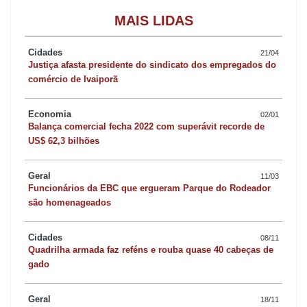
MAIS LIDAS
Cidades
21/04
Justiça afasta presidente do sindicato dos empregados do
comércio de Ivaiporã
Economia
02/01
Balança comercial fecha 2022 com superávit recorde de
US$ 62,3 bilhões
Geral
11/03
Funcionários da EBC que ergueram Parque do Rodeador
são homenageados
Cidades
08/11
Quadrilha armada faz reféns e rouba quase 40 cabeças de
gado
Geral
18/11