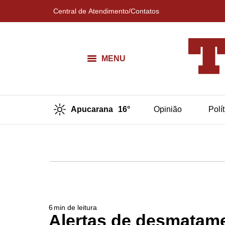
Central de Atendimento/Contatos
MENU
Apucarana
16°
Opinião
Polí
6
min de leitura
Alertas de desmatam