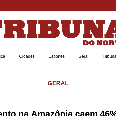
tica
Cidades
Esportes
Geral
Tribun
GERAL
ento na Amazônia caem 46