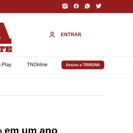
ENTRAR
a Play
TNOnline
Assine a TRIBUNA
% em um ano