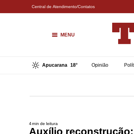
Central de Atendimento/Contatos
MENU
Apucarana
18°
Opinião
Polí
4
min de leitura
Auxílio reconstrução: