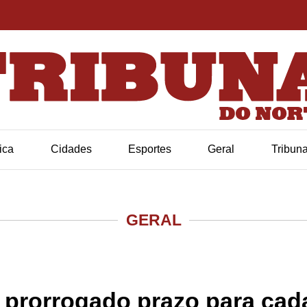
tica
Cidades
Esportes
Geral
Tribun
GERAL
 prorrogado prazo para cada