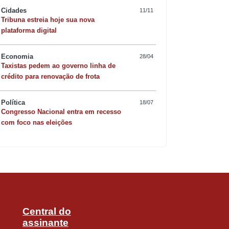
Cidades
11/11
Tribuna estreia hoje sua nova
plataforma digital
Economia
28/04
Taxistas pedem ao governo linha de
Quer sofisticar o jan
crédito para renovação de frota
risoto de camarão 
Política
18/07
Congresso Nacional entra em recesso
com foco nas eleições
Central do
assinante