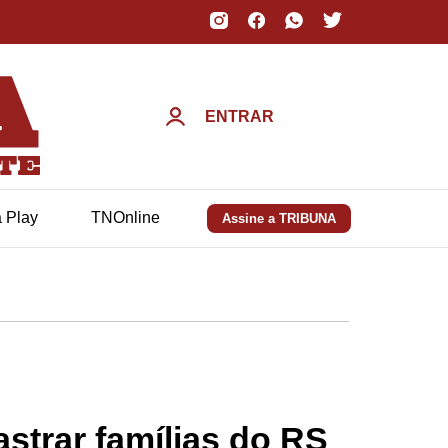
ENTRAR
a Play
TNOnline
Assine a TRIBUNA
strar famílias do RS