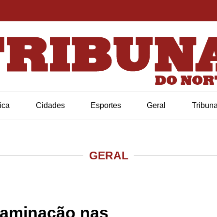
tica
Cidades
Esportes
Geral
Tribun
GERAL
taminação nas