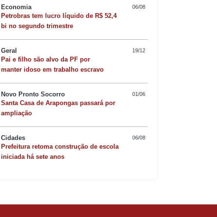
Economia
06/08
Petrobras tem lucro líquido de R$ 52,4
bi no segundo trimestre
Geral
19/12
Pai e filho são alvo da PF por
manter idoso em trabalho escravo
Novo Pronto Socorro
01/06
Santa Casa de Arapongas passará por
Quer sofisticar o jan
ampliação
risoto de camarão 
Cidades
06/08
Prefeitura retoma construção de escola
iniciada há sete anos