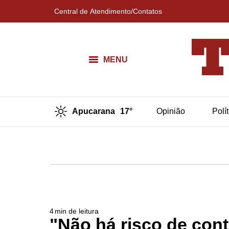
Central de Atendimento/Contatos
MENU
Apucarana
17°
Opinião
Polí
4
min de leitura
"Não há risco de con