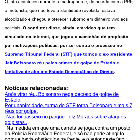
O fato aconteceu durante a madrugada e, de acordo com a PRF,
o motorista, que não teve a identidade revelada, estava
alcoolizado e chegou a oferecer suborno em dinheiro vivo aos
policiais.
O condutor disse, ainda, em vídeo que tem
circulado na internet, que jogou o caminhão de propósito
por motivações políticas, por ser contra o processo no
Supremo Tribunal Federal (STF) que tornou o ex-presidente
Jair Bolsonaro réu pelos crimes de golpe de Estado e
tentativa de abolir o Estado Democrático de Direito
.
Notícias relacionadas:
Após virar réu, Bolsonaro nega decreto de golpe de
Estado.
Por unanimidade, turma do STF torna Bolsonaro e mais 7
réus por golpe.
“Não foi passeio no parque”, diz Moraes sobre ataques
golpistas .
"Na medida em que uma carreta se joga contra um posto
da Polícia Rodoviária Federal, e só não pode atingi-lo
porque havia obstáculos na frente, e o autor deste fato