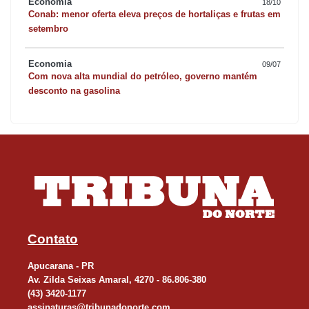
Economia
18/10
Conab: menor oferta eleva preços de hortaliças e frutas em
setembro
Economia
09/07
Com nova alta mundial do petróleo, governo mantém
desconto na gasolina
Contato
Apucarana - PR
Av. Zilda Seixas Amaral, 4270 - 86.806-380
(43) 3420-1177
assinaturas@tribunadonorte.com