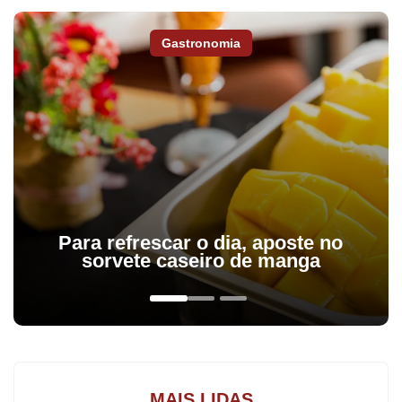
Gastronomia
Fique por dentro do que acontece em Apucarana, Arapongas
e região,
assine a Tribuna do Norte.
Para refrescar o dia, aposte no
sorvete caseiro de manga
A 16ª Regional de Saúde (RS) de Apucarana, confirmou nesta
quarta-feira (9), que investiga duas mortes suspeitas por dengue.
Os dois pacientes eram moradores de Apucarana que testaram
positivo para doença e faleceram nos meses de janeiro e abril.
MAIS LIDAS