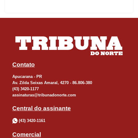
A sede do Consórcio Intermunicipal de Saúde (CISVIR) sofreu
alagamento, sem danos materiais e o atendimento ocorre de
forma normal. Levantamento inicial aponta que essa situação
teria sido gerada pela construção de uma faixa elevada pela
gestão passada sem um sistema adequado para captação e
escoamento da água. O prefeito Rodolfo Mota esteve no local na
noite desta quinta-feira (16) por volta das 23h30, acompanhado
pelo secretário de Serviços Públicos, Wendel Metta. Nesta sexta-
Contato
feira uma equipe de obras da prefeitura esteve no local para
Apucarana - PR
levantar maiores informações.
Av. Zilda Seixas Amaral, 4270 - 86.806-380
(43) 3420-1177
assinaturas@tribunadonorte.com
Apucarana também registrou danos na Rua Emiliano Perneta, no
bairro Jardim Ponta Grossa. O asfalto da via já apresentava
Central do assinante
problemas após chuvas de dezembro, que foram agravados
(43) 3420-1161
pelas chuvas desta quinta-feira.
Comercial