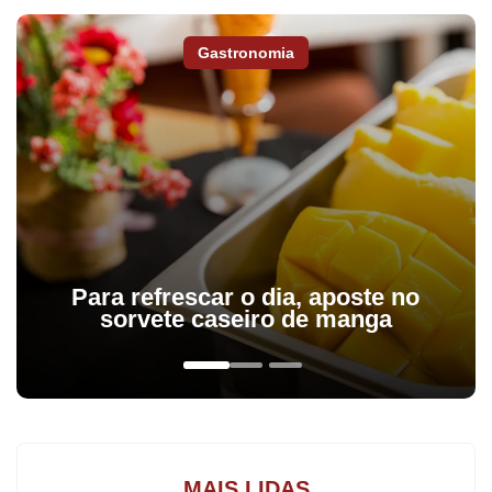
Gastronomia
A prefeitura de Apucarana criou o “Gabinete de Crise Climática”
formado por diversas secretarias que passaram a trabalhar de
forma conjunta com ação rápida nas situações de emergência,
como alagamento e queda de árvores, provocadas por
fenômenos climáticos (vendavais e chuva forte).A força-tarefa foi
foi responsável pelos atendimentos relacionados às fortes chuvas
que atingiram a cidade na noite de quinta-feira(16).
Para refrescar o dia, aposte no
sorvete caseiro de manga
O prefeito Rodolfo Mota (União Brasil) informou que essa força
tarefa composta pela secretaria de Meio Ambiente, Secretaria de
Serviços Públicos, secretaria de Segurança Pública, Trânsito,
Transporte e Mobilidade Urbana e Guarda Civil Municipal, conta
com o apoio da Copel e Corpo de Bombeiros. Também há uma
equipe terceirizada que faz a poda e o abate de árvores. “Na
MAIS LIDAS