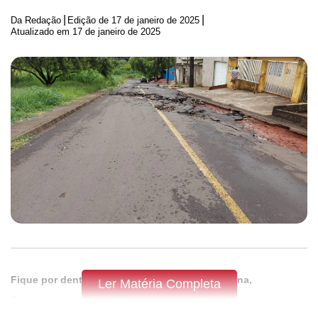
|
|
Da Redação
Edição de
17 de janeiro de 2025
Atualizado em 17 de janeiro de 2025
Fique por dentro do que acontece em Apucarana,
Ler Matéria Completa
Arapongas e região,
assine a Tribuna do Norte.