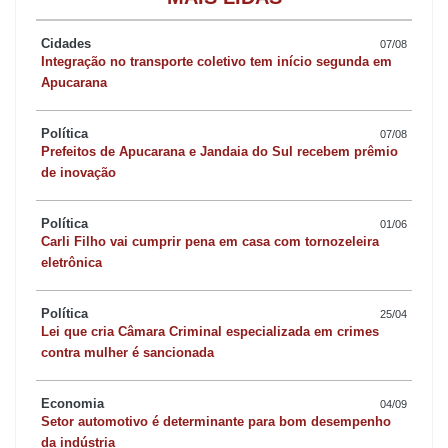
nossa gestão, foi estabelecido esse trabalho integrado
envolvendo várias equipes - e a partir do cruzamento de
Cidades
07/08
Integração no transporte coletivo tem início segunda em
informações, elas vão agir de forma imediata para cuidar da
Apucarana
nossa cidade e das pessoas diante de situações emergenciais
ocasionadas por temporais”, informa Rodolfo Mota.
Política
07/08
Prefeitos de Apucarana e Jandaia do Sul recebem prêmio
de inovação
A resposta rápida da força tarefa já foi observada pela população
na manhã desta sexta-feira (17). A chuva forte registrada na
Política
01/06
noite anterior derrubou uma árvore na Rua Pio XII, na Barra
Carli Filho vai cumprir pena em casa com tornozeleira
Funda e interditou totalmente o trânsito na via. Nas primeiras
eletrônica
horas do dia a equipe de serviços públicos fez o recolhimento e
Política
liberou a passagem. Na Avenida Governador Roberto da Silveira,
25/04
Lei que cria Câmara Criminal especializada em crimes
nas proximidades do Núcleo João Paulo, foi retirada uma árvore
contra mulher é sancionada
que tinha ficado inclinada sobre a pista trazendo risco para os
veículos.
Economia
04/09
Setor automotivo é determinante para bom desempenho
da indústria