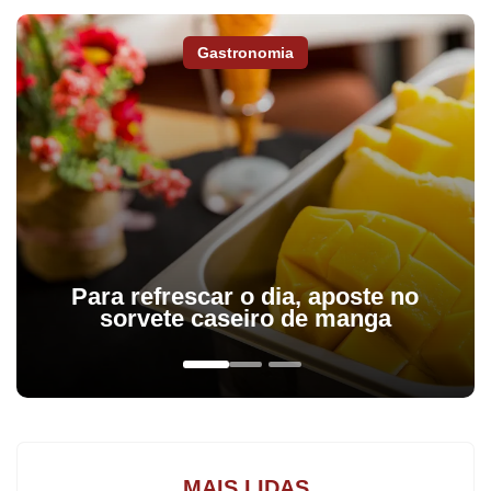
Gastronomia
A Prefeitura de Apucarana expediu uma notificação para que a
empresa S3 Gestão em Saúde, vencedora da licitação para
administrar o Hospital de Apucarana, desocupe o prédio da
instituição no prazo de 48 horas. Segundo a Procuradoria-Geral
do Município, a obra do imóvel não está concluída e o local foi
inaugurado de forma “prematura” pela gestão anterior. Ainda
conforme a prefeitura, a ocupação do imóvel pode comprometer
a segurança dos profissionais e o andamento dos serviços de
Para refrescar o dia, aposte no
sorvete caseiro de manga
finalização.
Segundo o documento, somente após a entrega oficial das
instalações e devida emissão do termo de conclusão, será
possível a entrada no prédio e início das operações por parte da
empresa. A Secretaria de Obras ainda solicita que a empresa se
MAIS LIDAS