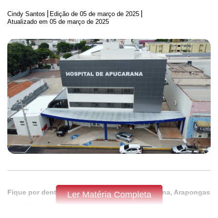
|
|
Cindy Santos
Edição de
05 de março de 2025
Atualizado em 05 de março de 2025
Fique por dentro do que acontece em Apucarana, Arapongas
Ler Matéria Completa
e região,
assine a Tribuna do Norte.