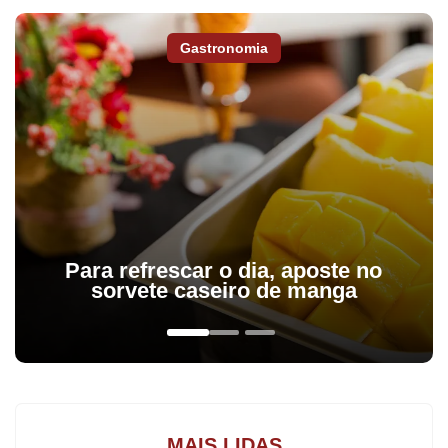
Arapongas e região,
assine a Tribuna do Norte.
Gastronomia
O prefeito de Arapongas, Sérgio Onofre, fez ontem a entrega de
uma van para a Secretaria Municipal de Assistência Social
(Semas). O veículo adaptado tem capacidade para transporte de
11 passageiros. O ato de entrega contou também com a
presença da secretária da pasta, Terezinha Zin Canassa, da vice-
prefeita eleita, Édina Kummel, e demais servidores da Assistência
Para refrescar o dia, aposte no
Social. O prefeito Sérgio Onofre reiterou o compromisso da
sorvete caseiro de manga
gestão municipal junto a área socioassistencial. “É mais um
ganho para a nossa secretaria, que zela pelos serviços de
proteção social e acolhimentos aos cidadãos”, disse.
Bandidos invadem e furtam cemitério de São João do Ivaí
MAIS LIDAS