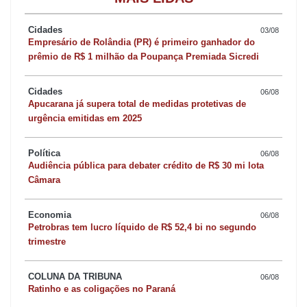
diretores e professores da UFPR, Ricardo Maia representando o
Cidades
03/08
Governo Estadual, representantes do SESC Paraná, além de
Empresário de Rolândia (PR) é primeiro ganhador do
lideranças locais.
prêmio de R$ 1 milhão da Poupança Premiada Sicredi
Durante a abertura, o prefeito Ditão Pupio destacou a importância
Cidades
06/08
Apucarana já supera total de medidas protetivas de
de promover o acesso à tecnologia e inovação para as novas
urgência emitidas em 2025
gerações. “Estamos em um mundo onde a tecnologia está
crescendo e precisamos preparar nossos jovens para esse
Política
06/08
Audiência pública para debater crédito de R$ 30 mi lota
futuro. São ações importantes como esta que estamos trazendo
Câmara
hoje, deles terem contato com tecnologia, aprendendo sobre
inteligência artificial e muito mais,” afirmou.
Economia
06/08
Petrobras tem lucro líquido de R$ 52,4 bi no segundo
trimestre
O secretário Alex Canziani agradeceu a parceria com a Prefeitura
e ressaltou que a ação vai além de cursos e demonstrações,
COLUNA DA TRIBUNA
06/08
sendo essencial para estimular o pensamento criativo e preparar
Ratinho e as coligações no Paraná
jovens para o mercado de trabalho. “Tecnologias como a