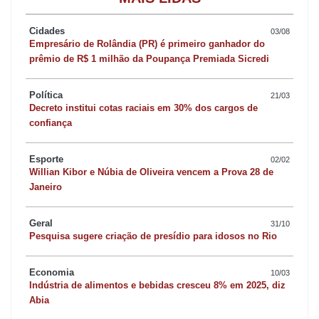
semana de maio nas duas unidades de saúde, coincidindo com a
mudança climática e a queda nas temperaturas.
Cidades
03/08
Empresário de Rolândia (PR) é primeiro ganhador do
prêmio de R$ 1 milhão da Poupança Premiada Sicredi
“É normal tem aumento nos casos de doenças respiratórias no
outono e inverno”, comenta o secretário municipal de Saúde
Política
21/03
Guilherme de Paula. Entre as principais síndromes e doenças
Decreto institui cotas raciais em 30% dos cargos de
confiança
atendidas estão as associadas ao vírus sincicial respiratório,
conhecido como VSR, e à Influenza A, um dos que provocam a
Esporte
02/02
gripe.
Willian Kibor e Núbia de Oliveira vencem a Prova 28 de
Janeiro
Segundo o secretário, o aumento nos atendimentos não gera
Geral
alerta, contudo, a população deve seguir algumas
31/10
Pesquisa sugere criação de presídio para idosos no Rio
recomendações para evitar casos graves de síndromes
respiratórias. Entre as orientações, está manter a vacinação em
Economia
10/03
dia. “A vacinação é a principal forma de reduzir casos graves,
Indústria de alimentos e bebidas cresceu 8% em 2025, diz
Abia
internações e mortes por gripe e Covid-19, especialmente em