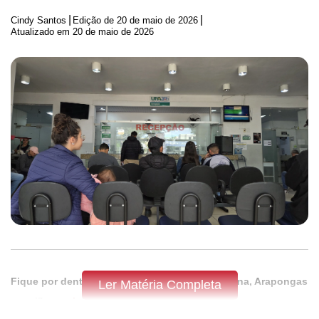
|
|
Cindy Santos
Edição de
20 de maio de 2026
Atualizado em 20 de maio de 2026
Fique por dentro do que acontece em Apucarana, Arapongas
Ler Matéria Completa
e região,
assine a Tribuna do Norte.