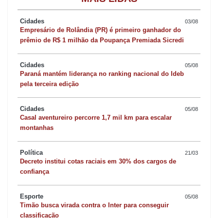
o saldo regional, criando 319 vagas de emprego, a maioria nos
setores de informação, comunicação e atividades financeiras,
Cidades
03/08
Empresário de Rolândia (PR) é primeiro ganhador do
imobiliárias e administrativas.
prêmio de R$ 1 milhão da Poupança Premiada Sicredi
A construção civil é outra atividade econômica que criou 110
Cidades
05/08
registros com carteira assinada em janeiro, a maioria influenciada
Paraná mantém liderança no ranking nacional do Ideb
pela terceira edição
pela construção de edifícios, que originou 80 postos de trabalho,
e serviços especializados para construção de onde surgiram 40
Cidades
05/08
novas vagas.
Casal aventureiro percorre 1,7 mil km para escalar
montanhas
Quatorze municípios da região terminaram janeiro com resultado
Política
positivo e o maior saldo é de Arapongas, que está entre as dez
21/03
Decreto institui cotas raciais em 30% dos cargos de
cidades que mais geraram empregos no Paraná, com 475 postos
confiança
de trabalho. Já Apucarana encerrou janeiro com 231 vagas e
Ivaiporã com 79. Entre os municípios que mais perderam postos
Esporte
05/08
Timão busca virada contra o Inter para conseguir
de trabalho estão Mauá da Serra (-58), Arapuã (-43) e São João
classificação