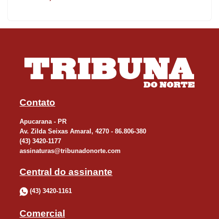
do Ivaí (-21).
Para o economista Rogério Ribeiro, professor da Universidade
Estadual do Paraná (Unespar), campus de Apucarana, o
mercado de trabalho regional vem apresentando um bom
desempenho.
“O desempenho positivo pode ser atribuído ao mercado de
Contato
trabalho de Arapongas que, sozinho, gerou 475 novos postos de
Apucarana - PR
trabalho líquidos contra os 242 de janeiro de 2024. O destaque
Av. Zilda Seixas Amaral, 4270 - 86.806-380
ficou por conta do setor da indústria de transformação
(43) 3420-1177
assinaturas@tribunadonorte.com
araponguense que se apresentou como grande contratante no
começo deste ano”, analisa.
Central do assinante
(43) 3420-1161
Conforme o economista, a expectativa é de manutenção do nível
de geração de empregos na região por conta das características
Comercial