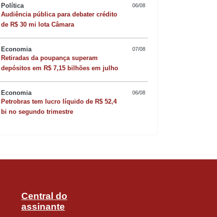
Política
06/08
Audiência pública para debater crédito
ram no canal situações envolvendo
de R$ 30 mi lota Câmara
regular e descarte irregular de lixo.
Economia
07/08
Retiradas da poupança superam
Quer sofisticar o jan
depósitos em R$ 7,15 bilhões em julho
s pela Ouvidoria da autarquia para um
risoto de camarão 
Economia
06/08
s registradas exclusivamente no canal
Petrobras tem lucro líquido de R$ 52,4
bi no segundo trimestre
s, que necessitavam de fiscalização do
araná
Central do
assinante
idos por terceiros atende uma demanda