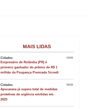
te.
Gastronomia
MAIS LIDAS
 registrou 2.800 atendimentos à
Cidades
03/08
 ano, o IAT-SISGOP é um canal
Empresário de Rolândia (PR) é
primeiro ganhador do prêmio de R$ 1
as à fiscalização ambiental no Paraná. O
milhão da Poupança Premiada Sicredi
dest).
Cidades
06/08
Apucarana já supera total de medidas
protetivas de urgência emitidas em
drada como pedidos gerais de
2025
ampeão foi o desmatamento, com cerca de