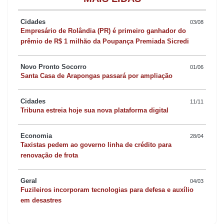
para despesas com alimentação, higiene pessoal, lazer e
material de consumo.
Cidades
03/08
Empresário de Rolândia (PR) é primeiro ganhador do
prêmio de R$ 1 milhão da Poupança Premiada Sicredi
Hugo Manueira, prefeito de Sabáudia, reforça a importância do
Paraná em Ação e lembra que todos os moradores do município
Novo Pronto Socorro
01/06
e região podem a aproveitar a oportunidade. “É importante que
Santa Casa de Arapongas passará por ampliação
todos participem deste momento em que o Governo do Estado
vai estar à disposição da população com diversos serviços, como
Cidades
11/11
Tribuna estreia hoje sua nova plataforma digital
a regularização de documentação e tantos outros”, disse.
Economia
28/04
Taxistas pedem ao governo linha de crédito para
renovação de frota
Geral
04/03
Fuzileiros incorporam tecnologias para defesa e auxílio
em desastres