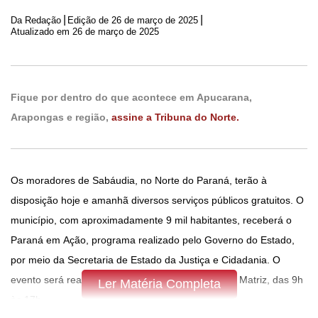
|
|
Da Redação
Edição de
26 de março de 2025
Atualizado em 26 de março de 2025
Fique por dentro do que acontece em Apucarana,
Arapongas e região,
assine a Tribuna do Norte.
Os moradores de Sabáudia, no Norte do Paraná, terão à
disposição hoje e amanhã diversos serviços públicos gratuitos. O
município, com aproximadamente 9 mil habitantes, receberá o
Paraná em Ação, programa realizado pelo Governo do Estado,
por meio da Secretaria de Estado da Justiça e Cidadania. O
evento será realizado no salão paroquial da Igreja Matriz, das 9h
Ler Matéria Completa
às 17h.