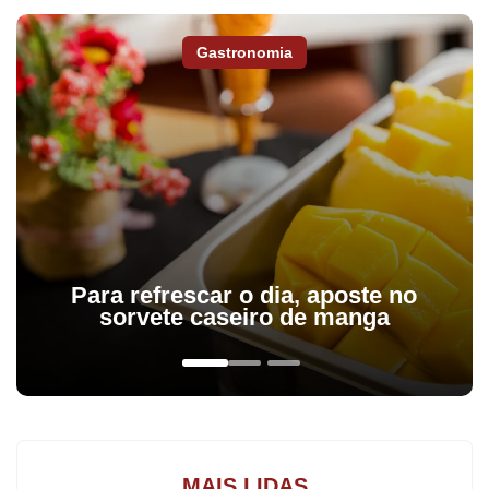
Nesta edição, a participação de um importante parceiro tornará a
Gastronomia
feira ainda mais completa. O Tribunal Regional Eleitoral (TRE-PR)
estará presente com o programa Cidadania Plena, levando aos
cidadãos oportunidades de tirar o Título de Eleitor, fazer revisão
do cadastro eleitoral e obter certidões.
O Paraná em Ação oferece serviços de saúde, teste de DNA,
assistência social, intermediação de mão de obra, emissão de
carteira de identidade e de autista, tudo em um só lugar, além de
Para refrescar o dia, aposte no
exposições, palestras nas escolas e serviços municipais.As
sorvete caseiro de manga
famílias acolhedoras selecionadas passarão por uma
capacitação, que acontecerá nos dias 2, 4, 9 e 11 de abril, com
início às 19 horas. De acordo com a lei, para a família
selecionada será destinada uma bolsa-auxílio mensal por criança
ou adolescente acolhido, que deverá ser usada exclusivamente
MAIS LIDAS