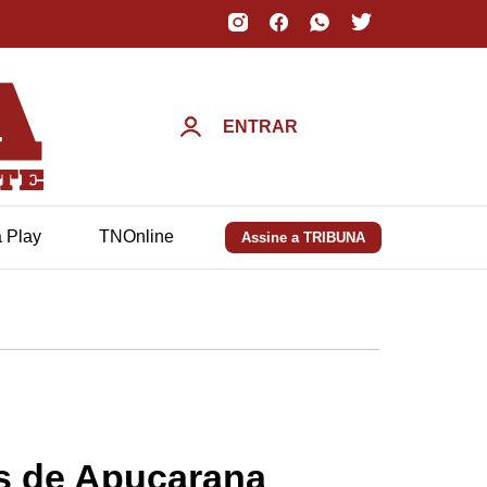
ENTRAR
a Play
TNOnline
Assine a TRIBUNA
as de Apucarana