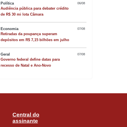
Política
06/08
 própria Catedral Basílica Nossa
Audiência pública para debater crédito
de R$ 30 mi lota Câmara
Economia
07/08
Retiradas da poupança superam
Quer sofisticar o jan
depósitos em R$ 7,15 bilhões em julho
de fé. Durante a procissão, o
risoto de camarão 
feccionados pela comunidade.
Geral
07/08
Governo federal define datas para
recesso de Natal e Ano-Novo
etes. Pelo segundo ano consecutivo, a
usivamente com sal grosso. Neste ano, a
isto Profeta, da Paróquia Nossa Senhora
Central do
assinante