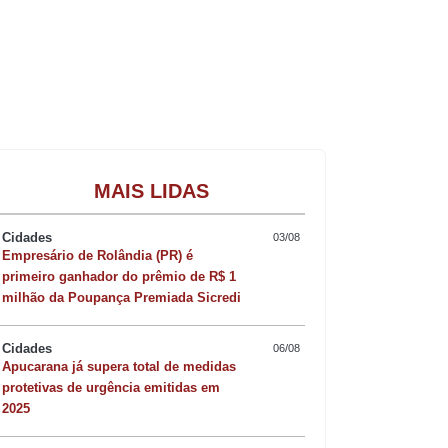
Gastronomia
MAIS LIDAS
Cidades
03/08
Empresário de Rolândia (PR) é
te.
primeiro ganhador do prêmio de R$ 1
milhão da Poupança Premiada Sicredi
Cidades
06/08
e Corpus Christi.
Apucarana já supera total de medidas
protetivas de urgência emitidas em
2025
otou de fiéis. Centenas de devotos