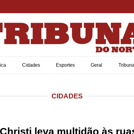
tica
Cidades
Esportes
Geral
Tribun
CIDADES
Christi leva multidão às ru