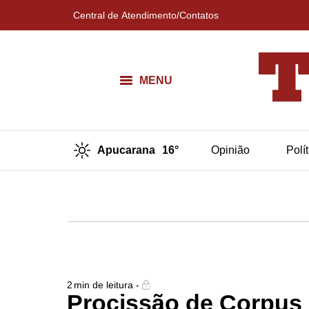
Central de Atendimento/Contatos
MENU
Apucarana
16°
Opinião
Polí
2
min de leitura -
Procissão de Corpus 