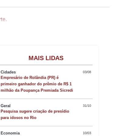
te.
ica Arena, em São Paulo, pela 15ª
Gastronomia
MAIS LIDAS
Cidades
03/08
Empresário de Rolândia (PR) é
ão. O Timão precisa reagir para deixar a
primeiro ganhador do prêmio de R$ 1
milhão da Poupança Premiada Sicredi
ampeonato.
Geral
31/10
Pesquisa sugere criação de presídio
das. Na rodada passada, o clube foi
para idosos no Rio
 equipe ao colocar o Corinthians na zona
Economia
10/03