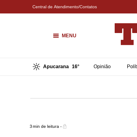
Central de Atendimento/Contatos
MENU
Apucarana
16°
Opinião
Polí
3
min de leitura -