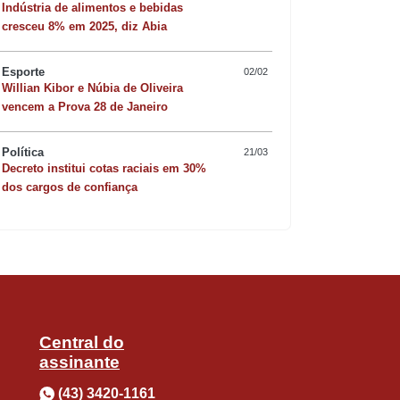
Indústria de alimentos e bebidas
cresceu 8% em 2025, diz Abia
Esporte
02/02
nesta sexta-feira (8) e está liberado
Willian Kibor e Núbia de Oliveira
Quer sofisticar o jan
vencem a Prova 28 de Janeiro
risoto de camarão 
Política
21/03
Decreto institui cotas raciais em 30%
dos cargos de confiança
, na última rodada da competição, e foi
eito à “assumir qualquer conduta
ensão.
oão Pedro Tchoca, o lateral-esquerdo
Central do
assinante
s meio-campistas André e Allan,
(43) 3420-1161