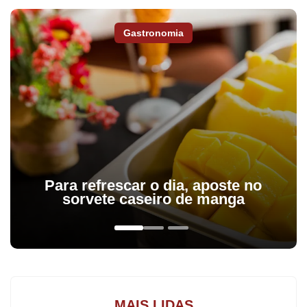
Gastronomia
Fique por dentro do que acontece em Apucarana,
Arapongas e região,
assine a Tribuna do Norte.
Para refrescar o dia, aposte no
sorvete caseiro de manga
A Noruega venceu a Costa do Marfim por 2 a 1 na tarde de
ontem, em Dallas, nos Estados Unidos, e será a adversária da
seleção brasileira nas oitavas de final da Copa do Mundo de
2026. O gol da classificação da equipe europeia foi marcado pelo
atacante Erling Haaland aos 41 minutos do segundo tempo, em
MAIS LIDAS