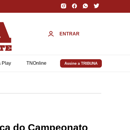
ENTRAR
a Play
TNOnline
Assine a TRIBUNA
rança do Campeonato