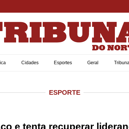
tica
Cidades
Esportes
Geral
Tribun
ESPORTE
sco e tenta recuperar lide