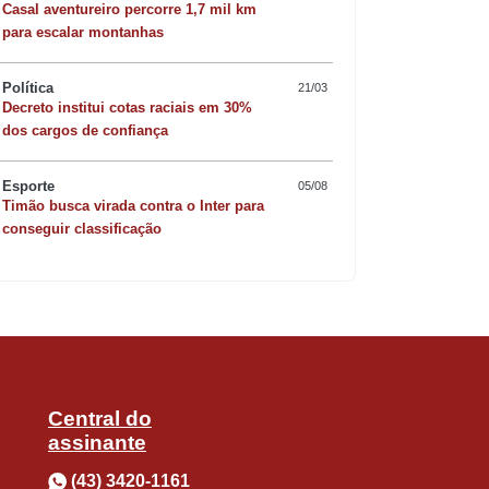
Casal aventureiro percorre 1,7 mil km
para escalar montanhas
Política
21/03
Decreto institui cotas raciais em 30%
acou o equilíbrio emocional e tático
Quer sofisticar o jan
dos cargos de confiança
entrado. A gente sabe o que quer, e
risoto de camarão 
Esporte
05/08
m preparados para encarar o Vasco”,
Timão busca virada contra o Inter para
conseguir classificação
mbiente construído pelo técnico Abel
tem parte do processo, mesmo que não
Central do
tar forte como equipe, e é isso que
assinante
(43) 3420-1161