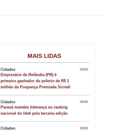
te.
Gastronomia
aração para o confronto com o Vasco,
MAIS LIDAS
 a 0 pela Copa do Brasil, o elenco
Cidades
03/08
Empresário de Rolândia (PR) é
s somados em seis partidas.
primeiro ganhador do prêmio de R$ 1
milhão da Poupança Premiada Sicredi
 os atletas mais exigidos no jogo de
Cidades
05/08
Paraná mantém liderança no ranking
nacional do Ideb pela terceira edição
es técnicas e um jogo em campo reduzido.
o tático, em meio a um calendário
Cidades
05/08