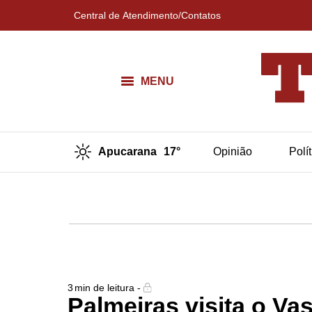
Central de Atendimento/Contatos
MENU
Apucarana
17°
Opinião
Polí
3
min de leitura -
Palmeiras visita o Va