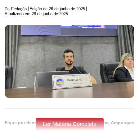
|
|
Da Redação
Edição de
26 de junho de 2025
Atualizado em 26 de junho de 2025
Fique por dentro do que acontece em Apucarana, Arapongas
Ler Matéria Completa
e região,
assine a Tribuna do Norte.