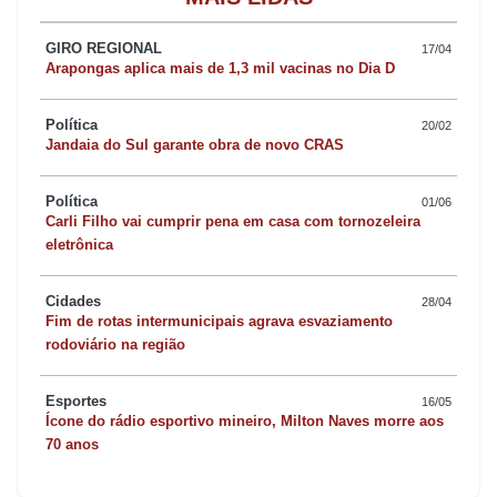
Danylo Acioli (MDB).
GIRO REGIONAL
17/04
Arapongas aplica mais de 1,3 mil vacinas no Dia D
“Temos mantido um ritmo recorde de votações e conquistas.
Implementamos as sessões itinerantes de maneira recorrente,
Política
20/02
saindo das quatro paredes da Câmara para estarmos mais
Jandaia do Sul garante obra de novo CRAS
próximos da população. E nada mais justo que encerrar esse
primeiro período legislativo com uma sessão aberta, democrática
Política
01/06
Carli Filho vai cumprir pena em casa com tornozeleira
e participativa na Facnopar”, completou o presidente. A
eletrônica
Universidade Estadual do Paraná (Unespar) e Faculdade de
Apucarana (FAP) também receberam as sessões itinerantes.
Cidades
28/04
Segundo Danylo, depois de passar pelas instituições de ensino
Fim de rotas intermunicipais agrava esvaziamento
rodoviário na região
superior, o projeto de descentralização da Câmara vai para
escolas e bairros da cidade.
Esportes
16/05
Ícone do rádio esportivo mineiro, Milton Naves morre aos
Outro destaque da noite será a assinatura de um convênio entre
70 anos
a Câmara Municipal e a Facnopar, que prevê a viabilização de