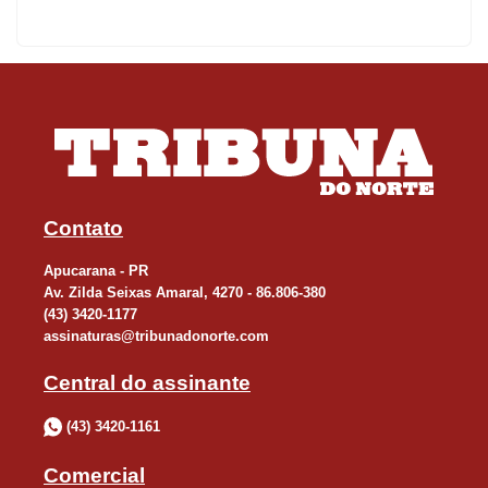
Deputados aprovou, na noite de ontem o Projeto de Lei
2.088/2023, que cria a Lei da Reciprocidade Comercial,
autorizando o governo brasileiro a adotar medidas comerciais
contra países e blocos que imponham barreiras aos produtos do
Brasil no mercado global. Agora, o texto segue para sanção
presidencial.
Contato
O texto do PL já havia sido aprovado nesta terça-feira (1) na
Apucarana - PR
Comissão de Assuntos Econômicos (CAE) e no plenário do
Av. Zilda Seixas Amaral, 4270 - 86.806-380
Senado, por unanimidade. (DAS AGÊNCIAS)
(43) 3420-1177
assinaturas@tribunadonorte.com
Central do assinante
(43) 3420-1161
Comercial