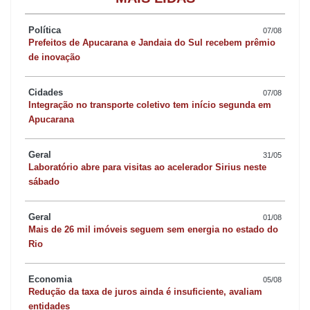
tarifas aos outros países “é uma medida gentil” que tornará os
Política
07/08
“Estados Unidos grande novamente”. Segundo ele, as tarifas
Prefeitos de Apucarana e Jandaia do Sul recebem prêmio
recíprocas serão de ao menos metade da alíquota cobrada pelos
de inovação
outros países, com uma taxa mínima de 10%.
Cidades
07/08
Integração no transporte coletivo tem início segunda em
Entre os produtos brasileiros que devem sofrem impacto com
Apucarana
anúncio estão commodities do agro. O Brasil é o principal
fornecedor de café para os Estados Unidos e o país é o maior
Geral
31/05
Laboratório abre para visitas ao acelerador Sirius neste
cliente externo dos produtores nacionais desse grão. O café
sábado
lidera as exportações do agro para os EUA em valor, ficando
atrás apenas de produtos florestais, como as madeiras, segundo
Geral
01/08
Mais de 26 mil imóveis seguem sem energia no estado do
dados do governo brasileiro.
Rio
RECIPROCIDADE
Economia
05/08
Redução da taxa de juros ainda é insuficiente, avaliam
entidades
Em resposta ao posicionamento de Trump, a Câmara dos