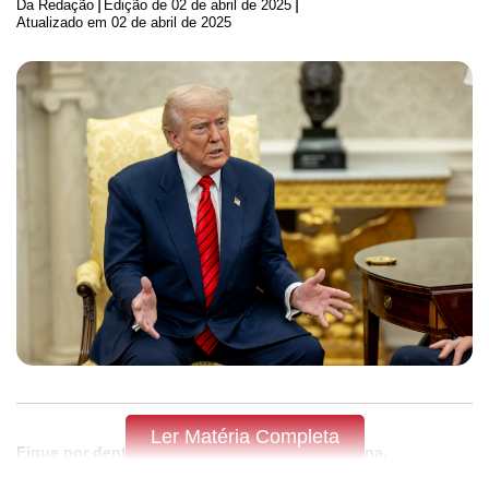
|
|
Da Redação
Edição de
02 de abril de 2025
Atualizado em 02 de abril de 2025
Ler Matéria Completa
Fique por dentro do que acontece em Apucarana,
Arapongas e região,
assine a Tribuna do Norte.