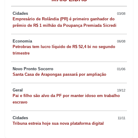
O presidente do Senado, Renan Calheiros (PMDB-RN) negou
Cidades
03/08
todas as tentativas de intervenção na sessão, alegando que
Empresário de Rolândia (PR) é primeiro ganhador do
prêmio de R$ 1 milhão da Poupança Premiada Sicredi
cumpriu tudo o que está previsto no regimento, na lei 1.079/50,
que regulamenta o impeachment, e a Constituição Federal, bem
Economia
06/08
como o rito imposto pelo STF.
Petrobras tem lucro líquido de R$ 52,4 bi no segundo
trimestre
A primeira a discursar foi a senadora Ana Amélia (PP-RS). Na
Câmara, o partido da senadora orientou voto a favor do
Novo Pronto Socorro
01/06
Santa Casa de Arapongas passará por ampliação
impeachment de Dilma. Ao falar, ela citou os níveis de
desemprego, taxa de juros e inflação e afirmou que “é nessa
Geral
19/12
hora que a população sabe o preço e o curso das tais pedaladas
Pai e filho são alvo da PF por manter idoso em trabalho
escravo
fiscais”.
Cidades
11/11
Mencionando o pronunciamento do papa Francisco, que pediu
Tribuna estreia hoje sua nova plataforma digital
ontem “paz e harmonia” ao falar da situação do Brasil, a