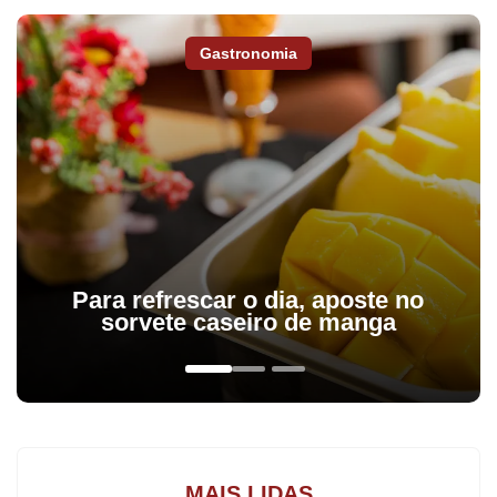
A sessão, que estava marcada para as 9 horas da manhã,
começou com uma hora de atraso e já teve intervenções do PT
Gastronomia
logo no início, que apresentou questionamentos e pedidos de
suspensão dos trabalhos até que o ministro do Supremo Tribunal
Federal (STF), Teori Zavascki, analisasse a ação da defesa de
Dilma sobre a reviravolta do impeachment dos últimos dias.
Para refrescar o dia, aposte no
sorvete caseiro de manga
MAIS LIDAS