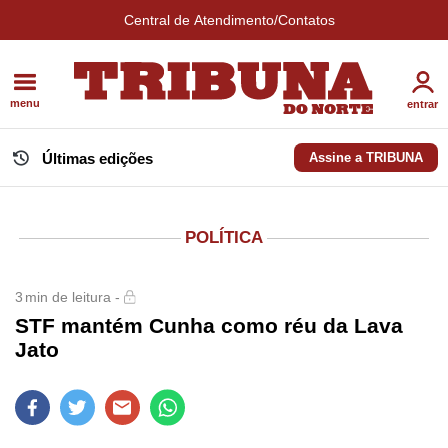
Central de Atendimento/Contatos
menu
entrar
Últimas edições
Assine a TRIBUNA
POLÍTICA
3
min de leitura -
STF mantém Cunha como réu da Lava
Jato