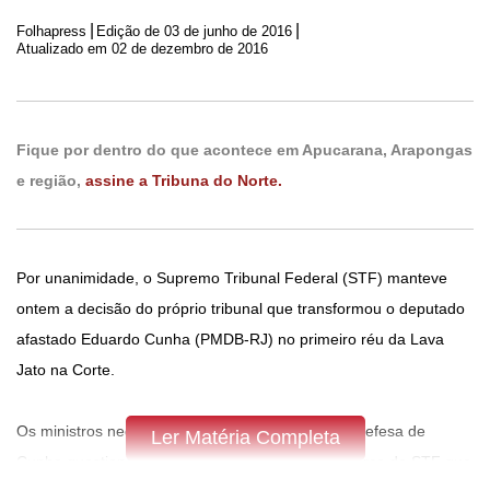
|
|
Folhapress
Edição de
03 de junho de 2016
Atualizado em 02 de dezembro de 2016
Fique por dentro do que acontece em Apucarana, Arapongas
e região,
assine a Tribuna do Norte.
Por unanimidade, o Supremo Tribunal Federal (STF) manteve
ontem a decisão do próprio tribunal que transformou o deputado
afastado Eduardo Cunha (PMDB-RJ) no primeiro réu da Lava
Jato na Corte.
Os ministros negaram recurso apresentado pela defesa de
Ler Matéria Completa
Cunha questionando pontos do julgamento de março do STF que