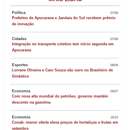
Política
07/08
Prefeitos de Apucarana e Jandaia do Sul recebem prêmio
de inovação
Com isso, Cunha responderá pelos crimes de corrupção e
lavagem de dinheiro. O deputado afastado é acusado neste caso
Cidades
07/08
Integração no transporte coletivo tem início segunda em
de ter atuado em conjunto com a ex-deputada Solange Almeida
Apucarana
(PMDB-RJ) num esquema de pagamento de propina de contratos
de navios-sonda da Petrobras. Cunha teria recebido US$ 5
Esportes
08/08
Lorrane Oliveira e Caio Souza são ouro no Brasileiro de
milhões em propina.
Ginástica
Não há prazo para o desfecho do caso. Agora, o Supremo
Economia
09/07
começa a fase de instrução processual, com a apresentação de
Com nova alta mundial do petróleo, governo mantém
desconto na gasolina
testemunhas de defesa e acusação. Na sequência, uma nova
etapa de coletas de provas e questionamentos dos elementos do
Economia
18/10
processo.
Conab: menor oferta eleva preços de hortaliças e frutas em
setembro