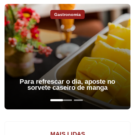
aceitou a denúncia oferecida pela Procuradoria-Geral da
República contra o peemedebista, abrindo uma ação penal.
Gastronomia
Os ministros seguiram o voto do ministro Teori Zavascki, relator
da Lava Jato, pela rejeição dos chamados embargos de
declaração. Segundo Teori, os recursos dos advogados de
Cunha tinham o objetivo de rejulgamento do caso e
representavam mero inconformismo com a decisão. Não houve
debate na sessão, os ministros apenas acompanharam o voto do
relator.
Para refrescar o dia, aposte no
sorvete caseiro de manga
MAIS LIDAS