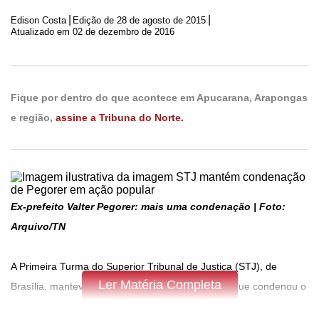
|
|
Edison Costa
Edição de
28 de agosto de 2015
Atualizado em 02 de dezembro de 2016
Fique por dentro do que acontece em Apucarana, Arapongas
e região,
assine a Tribuna do Norte.
Ex-prefeito Valter Pegorer: mais uma condenação | Foto:
Arquivo/TN
A Primeira Turma do Superior Tribunal de Justiça (STJ), de
Ler Matéria Completa
Brasília, manteve sentença de primeira instância que condenou o
ex-prefeito de Apucarana, Valter Aparecido Pegorer (PMDB), a