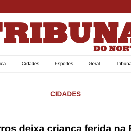
tica
Cidades
Esportes
Geral
Tribun
CIDADES
ros deixa criança ferida n