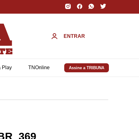
ENTRAR
a Play
TNOnline
Assine a TRIBUNA
a BR_369