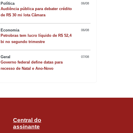
Política
06/08
Audiência pública para debater crédito
de R$ 30 mi lota Câmara
Economia
06/08
Petrobras tem lucro líquido de R$ 52,4
Quer sofisticar o jan
bi no segundo trimestre
risoto de camarão 
Geral
07/08
Governo federal define datas para
recesso de Natal e Ano-Novo
Central do
assinante