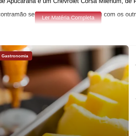
de Apucarana e um Chevrolet Corsa Milenum, de 
ontramão sentido Apucarana e colidiu com os outro
Ler Matéria Completa
to Canal 38)
Gastronomia