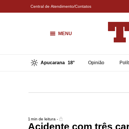
Central de Atendimento/Contatos
MENU
Apucarana
18°
Opinião
Polí
1
min de leitura -
Acidente com três car