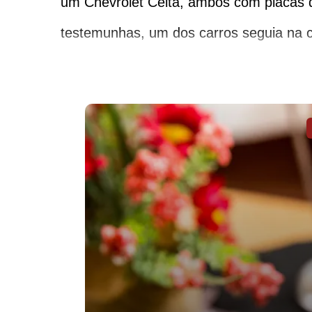
um Chevrolet Celta, ambos com placas 
testemunhas, um dos carros seguia na c
pessoas se feriram na tripla colisão. (Fo