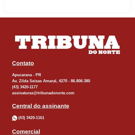
disse.A diretora-presidente da AME, professora Marli, lembra que
a merenda escolar foi incrementada e acaba de ganhar um
prêmio de âmbito estadual. “A coleção de livros didáticos
Prosinha foi implantada na educação infantil; o mobiliário antigo
das unidades escolares foi trocado, os alunos passaram a
receber gratuitamente uniformes e materiais escolares e os
pacotes de obras autorizados até aqui já contemplam 35
unidades da rede municipal de ensino”, detalhou.A reunião no
Contato
gabinete do prefeito Beto Preto também contou com a presença
Apucarana - PR
dos vereadores Aurita Ferreira Bertoli, Luiz Cordeiro Magalhães e
Av. Zilda Seixas Amaral, 4270 - 86.806-380
José Airton Deco de Araújo, além de secretários municipais.
(43) 3420-1177
assinaturas@tribunadonorte.com
Central do assinante
(43) 3420-1161
Comercial