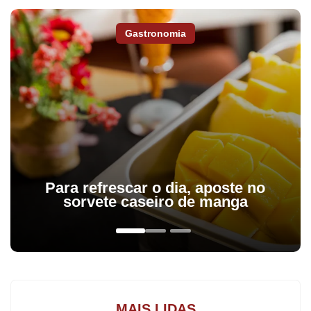
Gastronomia
Em Ivaiporã, nos nove postos pesquisados na cidade, o etanol foi
Para refrescar o dia, aposte no
o combustível que acumulou maior aumento no período: 30,69%.
sorvete caseiro de manga
No ano passado, nesta mesma época do ano, o litro do produto
era vendido a R$ 2,15. Ontem a média era de R$ 2,81.
Já a gasolina registrou aumento de 21,49%, passando de R$
3,07 em 2014 para R$ 3,73 em 2015. O diesel, que era vendido
MAIS LIDAS